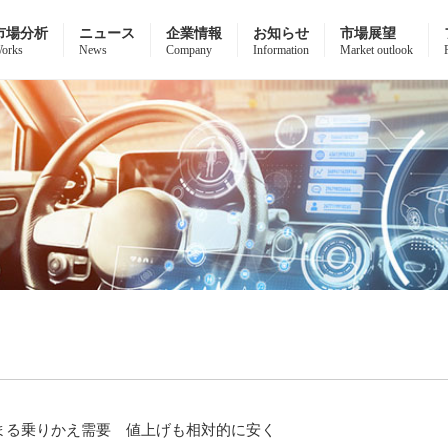
市場分析
ニュース
企業情報
お知らせ
市場展望
orks
News
Company
Information
Market outlook
まる乗りかえ需要 値上げも相対的に安く