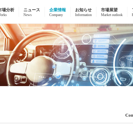
市場分析
ニュース
企業情報
お知らせ
市場展望
orks
News
Company
Information
Market outlook
Co