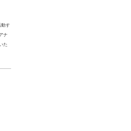
活動す
アナ
いた