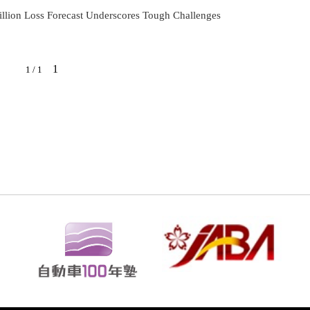
illion Loss Forecast Underscores Tough Challenges
1
1 / 1