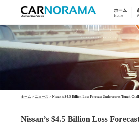
ホーム
Home
W
ホーム
>
ニュース
>
Nissan’s $4.5 Billion Loss Forecast Underscores Tough Chal
Nissan’s $4.5 Billion Loss Foreca