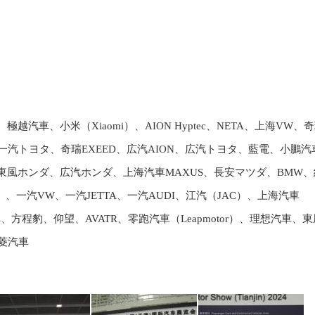
X、極越汽車、小米（Xiaomi）、AION Hyptec、NETA、上海VW、
L）、一汽トヨタ、奇瑞EXEED、広汽AION、広汽トヨタ、藍電、小鵬汽
汽車、東風ホンダ、広汽ホンダ、上海汽車MAXUS、長安マツダ、BMW
IMA）、一汽VW、一汽JETTA、一汽AUDI、江汽（JAC）、上海汽車
A、方程豹、仰望、AVATR、零跑汽車（Leapmotor）、理想汽車、
五菱汽車