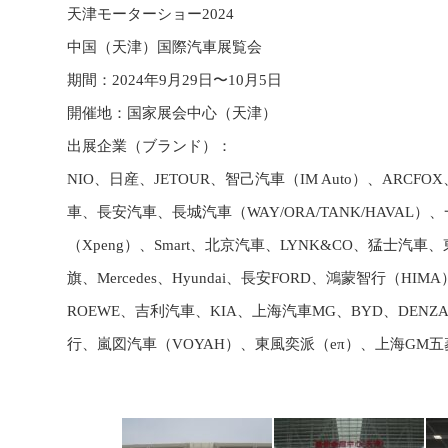
天津モーターショー2024
中国（天津）国際汽車展覧会
期間：2024年9月29日〜10月5日
開催地：国家展会中心（天津）
出展企業（ブランド）：
NIO、日産、JETOUR、智己汽車（IM Auto）、ARCFO
車、長安汽車、長城汽車（WAY/ORA/TANK/HAVA
（Xpeng）、Smart、北京汽車、LYNK&CO、猛士
旗、Mercedes、Hyundai、長安FORD、鴻蒙智行（H
ROEWE、吉利汽車、KIA、上海汽車MG、BYD、DENZ
行、嵐図汽車（VOYAH）、東風奕派（eπ）、上海GM