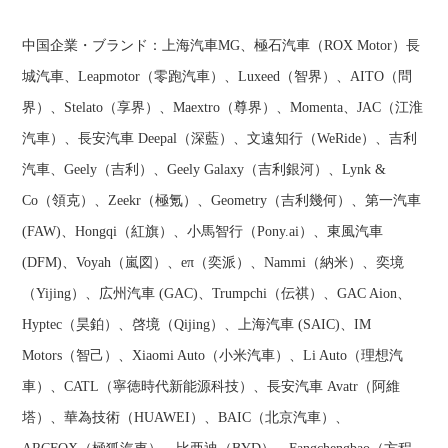
中国企業・ブランド：上海汽車MG、極石汽車（ROX Motor）長
城汽車、Leapmotor（零跑汽車）、Luxeed（智界）、AITO（問
界）、Stelato（享界）、Maextro（尊界）、Momenta、JAC（江淮
汽車）、長安汽車 Deepal（深藍）、文遠知行（WeRide）、吉利
汽車、Geely（吉利）、Geely Galaxy（吉利銀河）、Lynk &
Co（領克）、Zeekr（極氪）、Geometry（吉利幾何）、第一汽車
(FAW)、Hongqi（紅旗）、小馬智行（Pony.ai）、東風汽車
(DFM)、Voyah（嵐図）、eπ（奕派）、Nammi（納米）、奕境
（Yijing）、広州汽車 (GAC)、Trumpchi（伝祺）、GAC Aion、
Hyptec（昊鉑）、啓境（Qijing）、上海汽車 (SAIC)、IM
Motors（智己）、Xiaomi Auto（小米汽車）、Li Auto（理想汽
車）、CATL（寧徳時代新能源科技）、長安汽車 Avatr（阿維
塔）、華為技術（HUAWEI）、BAIC（北京汽車）、