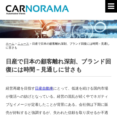
ホーム
>
ニュース
>
日産で日本の顧客離れ深刻、ブランド回復には時間－見通し
に甘さも
日産で日本の顧客離れ深刻、ブランド回
復には時間－見通しに甘さも
経営再建を目指す
日産自動車
にとって、低迷を続ける国内市場
が復活への妨げとなっている。経営の混乱が続く中でネガティ
ブなイメージが定着したことが背景にある。会社側は下期に販
売が好転すると強調するが、失われた信頼を取り戻せるか不透