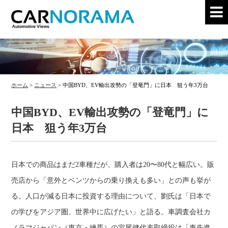
ホーム
>
ニュース
>
中国BYD、EV輸出攻勢の「登竜門」に日本 狙う年3万台
中国BYD、EV輸出攻勢の「登竜門」に
日本 狙う年3万台
日本での商品はまだ2車種だが、購入者は20〜80代と幅広い。販
売店から「意外とベンツからの乗り換えも多い」との声も挙が
る。人口が減る日本に投資する理由について、劉氏は「日本で
の学びをアジア圏、世界中に広げたい」と語る。車調査会社カ
ノラマジャパン（東京・練馬）の宮尾健代表取締役は「車先進