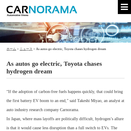
ホーム
>
ニュース
>
As autos go electric, Toyota chases hydrogen dream
As autos go electric, Toyota chases
hydrogen dream
“If the adoption of carbon-free fuels happens quickly, that could bring
the first battery EV boom to an end,” said Takeshi Miyao, an analyst at
auto industry research company Carnorama.
In Japan, where mass layoffs are politically difficult, hydrogen’s allure
is that it would cause less disruption than a full switch to EVs. The