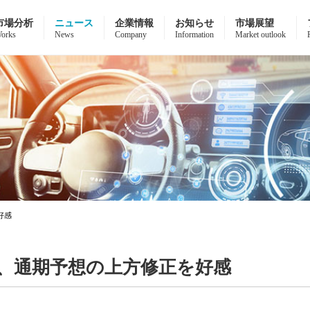
市場分析
ニュース
企業情報
お知らせ
市場展望
orks
News
Company
Information
Market outlook
好感
、通期予想の上方修正を好感