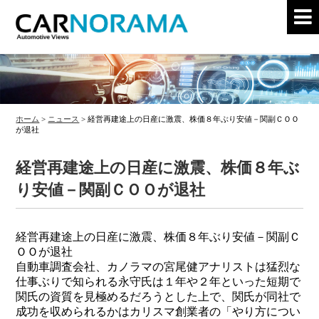
ホーム
>
ニュース
>
経営再建途上の日産に激震、株価８年ぶり安値－関副ＣＯＯ
が退社
経営再建途上の日産に激震、株価８年ぶ
り安値－関副ＣＯＯが退社
経営再建途上の日産に激震、株価８年ぶり安値－関副Ｃ
ＯＯが退社
自動車調査会社、カノラマの宮尾健アナリストは猛烈な
仕事ぶりで知られる永守氏は１年や２年といった短期で
関氏の資質を見極めるだろうとした上で、関氏が同社で
成功を収められるかはカリスマ創業者の「やり方につい