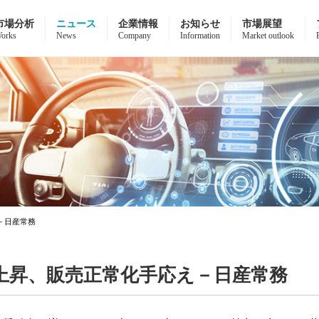
市場分析
ニュース
企業情報
お知らせ
市場展望
orks
News
Company
Information
Market outlook
－日産常務
上昇、販売正常化手応え－日産常務