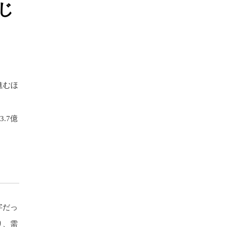
じ
進むほ
.7億
字だっ
り、需