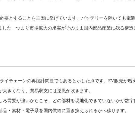
材を必要とすることを主因に挙げています。バッテリーを除いても電
めました。つまり市場拡大の果実がそのまま国内部品産業に残る構造
プライチェーンの再設計問題でもあると示した点です。EV販売が増
が大きくなり、貿易収支には逆風が吹きます。
しろ需要が強いからこそ、どの部材を現地化できていないかが数字
部品・素材・電子系を国内供給に置き換えられるかへ移ります。