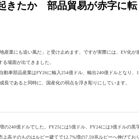
起きたか 部品貿易が赤字に転
現地産業にも追い風だ」と受け止めます。ですが実際には、EV化が
する場面が出てきました。
ドの自動車部品産業はFY26に輸入254億ドル、輸出240億ドルとなり、13
場成長であると同時に、国産化の弱点を浮き彫りにしています。
%増の240億ドルでした。FY25には5億ドル、FY24には3億ドルの黒
高そのものはルピー建てで12.7%増の7.59兆ルピーへ伸びてお