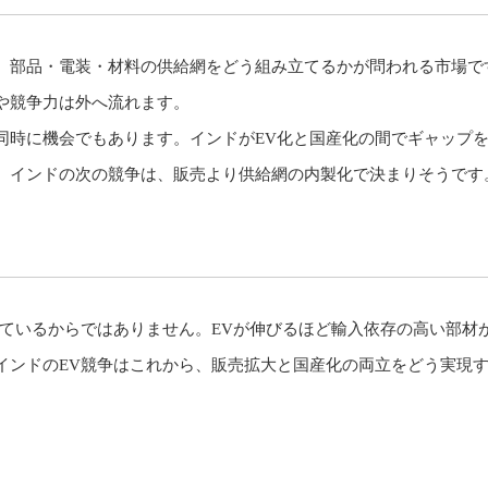
、部品・電装・材料の供給網をどう組み立てるかが問われる市場で
や競争力は外へ流れます。
同時に機会でもあります。インドがEV化と国産化の間でギャップ
。インドの次の競争は、販売より供給網の内製化で決まりそうです
しているからではありません。EVが伸びるほど輸入依存の高い部材
インドのEV競争はこれから、販売拡大と国産化の両立をどう実現