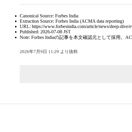
Canonical Source: Forbes India
Extraction Source: Forbes India (ACMA data reporting)
URL: https://www.forbesindia.com/article/news/deep-dive/ev
Published: 2026-07-08 JST
Note: Forbes Indiaの記事を本文確認元とし
2026年7月9日 11:29 より抜粋