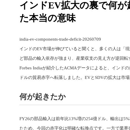
インドEV拡大の裏で何が
た本当の意味
india-ev-components-trade-deficit-20260709
インドのEV市場が伸びていると聞くと、多くの人は「
ど部品の輸入依存が強まり、産業収支の見え方が逆回転
Forbes Indiaが紹介したACMAデータによると、イン
ドルの貿易赤字へ転落しました。EVとSDVの拡大は市
何が起きたか
FY26の部品輸入は前年比13%増の254億ドル、輸出は5
たため、今回の赤字化は明確な転換点です。一方で業界売上