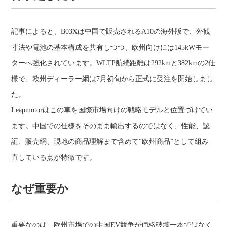
記事によると、B03Xは中国で販売されるA10の海外版で、外観
寸法や電池の基本構成を共有しつつ、欧州向けには145kWモー
ターへ強化されています。WLTP航続距離は292kmと382kmの2仕
様で、欧州ディーラー網は7月初旬から正式に受注を開始しまし
た。
Leapmotorはこの車を国際市場向けの戦略モデルと位置づけてい
ます。中国での仕様をそのまま輸出するのではなく、性能、認
証、販売網、現地の商品理解まで含めて“欧州商品”として組み
直している点が特徴です。
なぜ重要か
重要なのは、欧州市場での中国EV競争が価格破壊一本ではなく