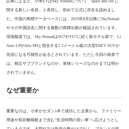
記事によると、小米EVはSky Nomadについて「space and life に
関する新しい名前」と表現し、初めて公式に存在を認めまし
た。中国の商標データベースには、2025年8月以降にSkyNomad
やその中国語名に関する複数の商標出願が確認されています。
現地報道では、Sky NomadはSU7やYU7に続く新モデル群で、Li
Auto L9やAito M9と競合する5.3メートル級の大型EREV SUVが
先頭になる可能性があるとされています。ただし今回の発表で
は、独立サブブランドなのか、単独シリーズなのかまでは明か
されていません。
なぜ重要か
重要なのは、小米がセダン1本で成功した企業から、ファミリー
用途や長距離移動まで含む“生活時間の長い車”へ広げようとし
ている点です。大型SUVは販売台数だけでなく、ブランドの世