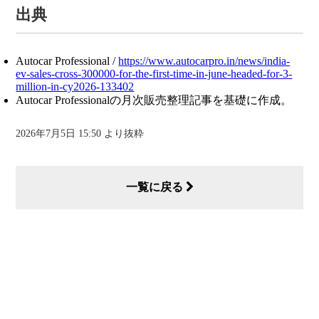
出典
Autocar Professional /
https://www.autocarpro.in/news/india-
ev-sales-cross-300000-for-the-first-time-in-june-headed-for-3-
million-in-cy2026-133402
Autocar Professionalの月次販売整理記事を基礎に作成。
2026年7月5日 15:50 より抜粋
一覧に戻る