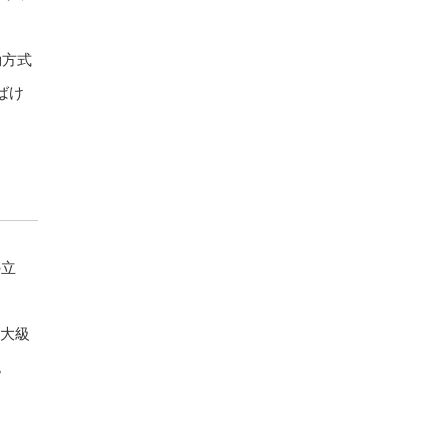
動方式
ばけ
の立
最大級
。