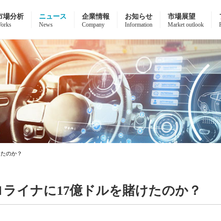
市場分析
ニュース
企業情報
お知らせ
市場展望
orks
News
Company
Information
Market outlook
けたのか？
ロライナに17億ドルを賭けたのか？