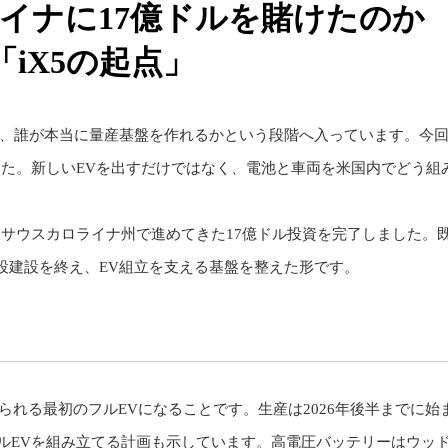
ライナに17億ドルを賭けたの
iX5の起点」
ら、誰が本当に量産基盤を作れるかという段階へ入っています。今
した。新しいEVを出すだけではなく、電池と車両を米国内でどう組
と、BMWはサウスカロライナ州で進めてきた17億ドル投資を完了しました。
設建設を終え、EV組立を支える基盤を整えた形です。
てられる最初のフルEVになることです。生産は2026年後半までに始
のフルEVを組み立てる計画も示しています。高電圧バッテリーはウッ