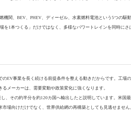
燃機関、BEV、PHEV、ディーゼル、水素燃料電池という5つの駆
工場を1本つくる」だけではなく、多様なパワートレインを同時にさ
。
でのEV事業を長く続ける前提条件を整える動きだからです。工場
きるメーカーは、需要変動や政策変化に強くなります。
生産し、その約半分を約120カ国へ輸出したと説明しています。米国
米市場向けだけでなく、世界供給網の再構築としても見逃せません