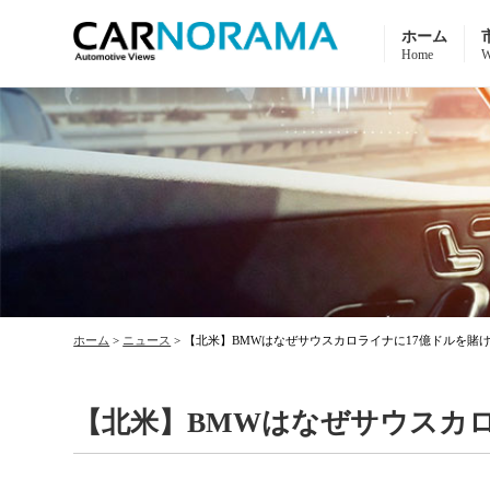
ホーム
Home
W
ホーム
>
ニュース
>
【北米】BMWはなぜサウスカロライナに17億ドルを賭
【北米】BMWはなぜサウスカ