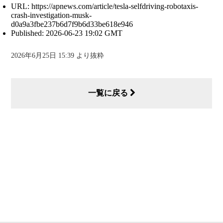
URL: https://apnews.com/article/tesla-selfdriving-robotaxis-
crash-investigation-musk-
d0a9a3fbe237b6d7f9b6d33be618e946
Published: 2026-06-23 19:02 GMT
2026年6月25日 15:39 より抜粋
一覧に戻る