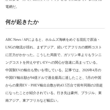
電網だ。
何が起きたか
ABC News / APによると、ホルムズ海峡をめぐる混乱で原油・
LNGの物流が揺れ、まずアジア、続いてアフリカの燃料コスト
に圧力がかかった。こうした局面で、ガソリン車よりもランニ
ングコストを抑えやすいEVへの関心が急速に高まっている。
中国製EVの輸出も勢いを増している。記事では、2026年4月の
中国EV輸出額が94億ドルで過去最高に達したこと、5月の中国
からの乗用EV・PHEV輸出台数が約43.5万台で前年同期の2倍超
になったことが紹介されている。行き先は豪州、ブラジル、東
南アジア、東アフリカなど幅広い。