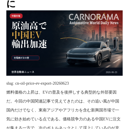
に
slug: cn-oil-price-ev-export-20260623
燃料価格の上昇は、EVの普及を後押しする典型的な外部要因
だ。今回の中国関連記事で見えてきたのは、その追い風が中国
国内だけでなく、東南アジアやアフリカを含む新興国市場で一
気に効き始めている点である。価格競争力のある中国EVに注文
が集まる一方で、次のボトルネックとして浮上しているのが充