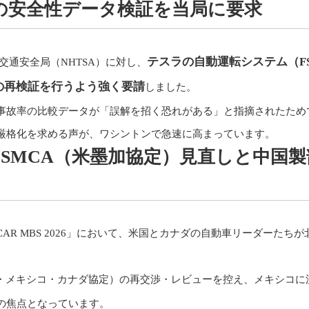
」の安全性データ検証を当局に要求
テスラの自動運転システム（F
路交通安全局（NHTSA）に対し、
ータの再検証を行うよう強く要請
しました。
事故率の比較データが「誤解を招く恐れがある」と指摘されたため
厳格化を求める声が、ワシントンで急速に高まっています。
開幕：USMCA（米墨加協定）見直しと中国
R MBS 2026」において、米国とカナダの自動車リーダーたちが
国・メキシコ・カナダ協定）の再交渉・レビューを控え、メキシコに
の焦点となっています。