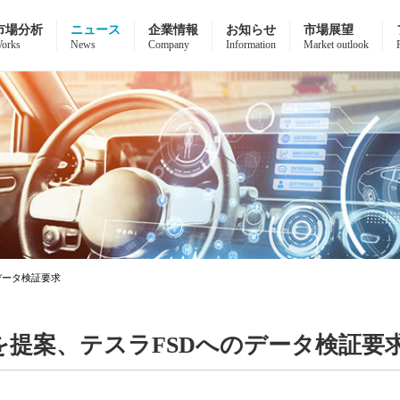
市場分析
ニュース
企業情報
お知らせ
市場展望
orks
News
Company
Information
Market outlook
データ検証要求
を提案、テスラFSDへのデータ検証要