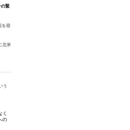
ンの緊
面を迎
に北米
いう
なく
への