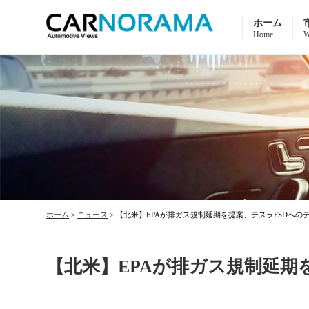
ホーム
Home
W
ホーム
>
ニュース
>
【北米】EPAが排ガス規制延期を提案、テスラFSDへの
【北米】EPAが排ガス規制延期