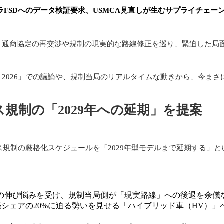
ラFSDへのデータ検証要求、USMCA見直しが生むサプライチェー
は、通商協定の再交渉や規制の現実的な路線修正を巡り、緊迫した局
S 2026」での議論や、規制当局のリアルタイムな動きから、今まさ
ガス規制の「2029年への延期」を提案
ス規制の厳格化スケジュールを「2029年型モデルまで延期する」と
の伸び悩みを受け、規制当局側が「現実路線」への後退を余儀
シェアの20%に迫る勢いを見せる「ハイブリッド車（HV）」