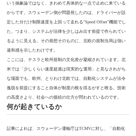
いう抽象論ではなく、きわめて具体的な一点で止めに来ている
からです。スウェーデン側が問題視したのは、ドライバーが設
定した分だけ制限速度を上回って走れる“Speed Offset”機能でし
た。つまり、システムが法律を少しはみ出す前提で作られてい
るように見える。その発想そのものに、北欧の規制当局は強い
違和感を示したわけです。
ここには、テスラと欧州規制の文化差が凝縮されています。北
米では「少しくらい速度超過は現実的な運用」と見なされがち
な場面でも、欧州、とりわけ北欧では、自動化システムが法令
逸脱を前提にすること自体が制度の根を揺るがすと映る。技術
の高度さより、社会への接続の仕方が問われているのです。
何が起きているか
記事によれば、スウェーデン運輸庁はTCMVに対し、「自動化