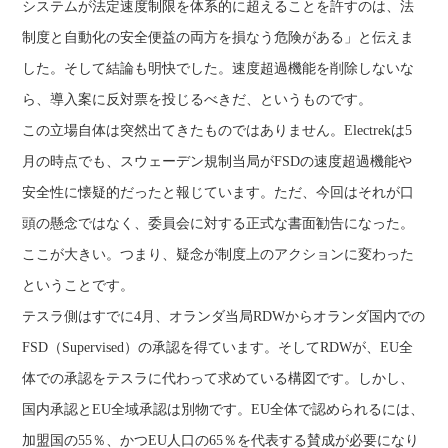
システムが法定速度制限を体系的に超えることを許すのは、法
制度と自動化の安全便益の両方を損なう危険がある」と伝えま
した。そして結論も明快でした。速度超過機能を削除しないな
ら、導入案に反対票を投じるべきだ、というものです。
この立場自体は突然出てきたものではありません。Electrekは5
月の時点でも、スウェーデン規制当局がFSDの速度超過機能や
安全性に懐疑的だったと報じています。ただ、今回はそれが口
頭の懸念ではなく、委員会に対する正式な書面勧告になった。
ここが大きい。つまり、疑念が制度上のアクションに変わった
ということです。
テスラ側はすでに4月、オランダ当局RDWからオランダ国内での
FSD（Supervised）の承認を得ています。そしてRDWが、EU全
体での承認をテスラに代わって求めている構図です。しかし、
国内承認とEU全域承認は別物です。EU全体で認められるには、
加盟国の55％、かつEU人口の65％を代表する賛成が必要になり