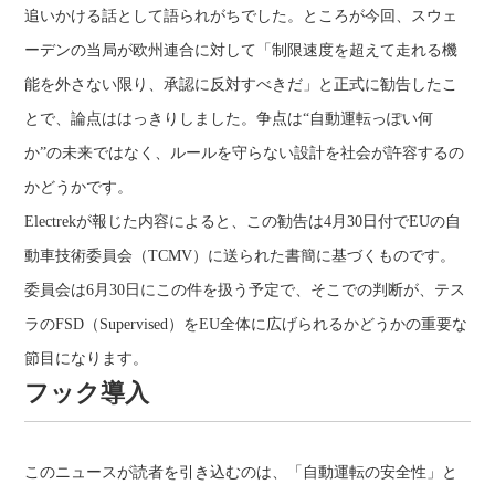
追いかける話として語られがちでした。ところが今回、スウェ
ーデンの当局が欧州連合に対して「制限速度を超えて走れる機
能を外さない限り、承認に反対すべきだ」と正式に勧告したこ
とで、論点ははっきりしました。争点は“自動運転っぽい何
か”の未来ではなく、ルールを守らない設計を社会が許容するの
かどうかです。
Electrekが報じた内容によると、この勧告は4月30日付でEUの自
動車技術委員会（TCMV）に送られた書簡に基づくものです。
委員会は6月30日にこの件を扱う予定で、そこでの判断が、テス
ラのFSD（Supervised）をEU全体に広げられるかどうかの重要な
節目になります。
フック導入
このニュースが読者を引き込むのは、「自動運転の安全性」と