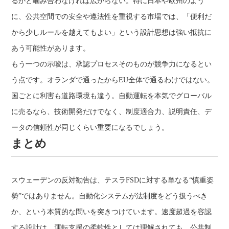
るかと噛み合わなければ広がらない。特に日本や欧州のよう
に、公共空間での安全や遵法性を重視する市場では、「便利だ
から少しルールを越えてもよい」という設計思想は強い抵抗に
あう可能性があります。
もう一つの示唆は、承認プロセスそのものが競争力になるとい
う点です。オランダで通ったからEU全体で通るわけではない。
国ごとに利害も道路環境も違う。自動運転を本気でグローバル
に売るなら、技術開発だけでなく、制度適合力、説明責任、デ
ータの信頼性が同じくらい重要になるでしょう。
まとめ
スウェーデンの反対勧告は、テスラFSDに対する単なる“慎重姿
勢”ではありません。自動化システムが法制度をどう扱うべき
か、という本質的な問いを突きつけています。速度超過を容認
する設計は、運転支援の柔軟性としては理解されても、公共制