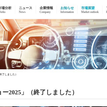
市場分析
ニュース
企業情報
お知らせ
市場展望
orks
News
Company
Information
Market outlook
（終了しました）
ー2025」（終了しました）