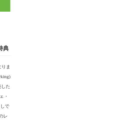
特典
なりま
ing)
売した
シェ・
押しで
のレ