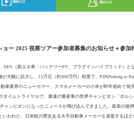
ー 2025 視察ツアー参加者募集のお知らせ＋参加
が、NEV（新エネ車：バッテリーEV、プラグインハイブリッド）と
る車種が大幅に拡大し、15万元（約300万円）程度で、P2P(Parking to Park
自動車業界のニューカマー、スマホメーカーの小米が昨年初めて発
リンクのタイムトライヤルで、最速の量産車の世界チャンピオン「ポル
界チャンピオンになったニュースが飛び込んできました。政策の後
といわれた、日米欧の歴史ある大手自動車メーカーを凌駕するほど