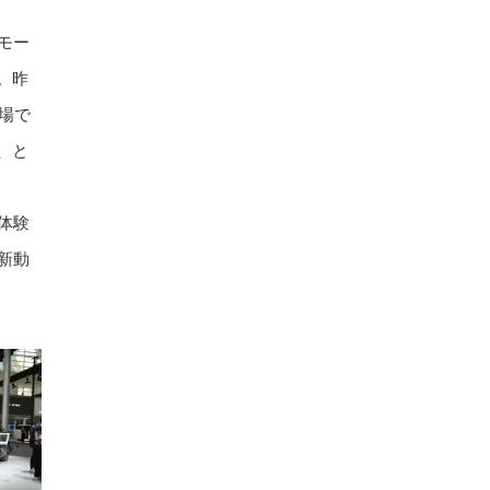
モー
。昨
る場で
、と
体験
新動