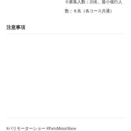
※募集人数：20名、最小催行人
数：６名（各コース共通）
注意事項
※ 当視察ツアーは、旅行企画ではございません。フライト・ホ
テルのご手配については、各自にてお願い致します。
※ パリモーターショーの参加には入場チケットが必要になりま
す。参加の場合には各自チケット手配をお願い致します。
※ 当ブースツアーは、現地集合、現地解散となります。ご参加
の皆さまには、集合場所・時間等、詳細のご案内を発信致しま
す。
※ ご参加の皆さまには、イヤモニ（インイヤーモニター）にて
解説付きのガイドツアーを予定しております。
※ 基本コース・オプショナルツアーとも、6名様以上で貸切を
受け付け致します。
※ 貸切その他、ご要望・ご希望は下記フォームよりご登録くだ
さい。折り返し、ご回答いたします。
#パリモーターショー #ParisMotorShow