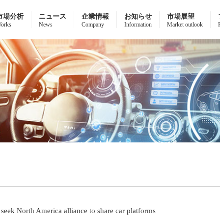
市場分析
ニュース
企業情報
お知らせ
市場展望
orks
News
Company
Information
Market outlook
eek North America alliance to share car platforms